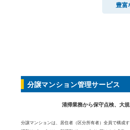
豊富
木
更
津
市、
君
津
市、
袖
ケ
浦
市、
市
原
市、
富
分譲マンション管理サービス
津
市、
館
山
市
清掃業務から保守点検、大規
エ
リ
ア
分譲マンションは、居住者（区分所有者）全員で構成す
の
不