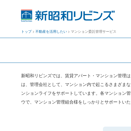
房
総
エ
リ
ア
の
トップ
>
不動産を活用したい
>
マンション委託管理サービス
住
ま
い
や
不
動
産
に
新昭和リビンズでは、賃貸アパート・マンション管理は
関
わ
は、管理会社として、マンション内で起こるさまざまな
る
ンションライフをサポートしています。各マンション管
総
合
ウで、マンション管理組合様をしっかりとサポートいた
窓
口
千
葉
県
の