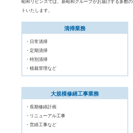
昭和リビンズでは、新昭和グループがお届けする多数の
動
トいたします。
産、
リ
フ
ォ
清掃業務
ー
ム
・日常清掃
情
報
・定期清掃
・特別清掃
・植栽管理など
大規模修繕工事業務
・長期修繕計画
・リニューアル工事
・営繕工事など