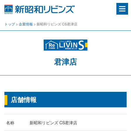
房
総
エ
リ
トップ
>
企業情報
>
新昭和リビンズ CS君津店
ア
の
住
ま
い
や
不
君津店
動
産
に
関
わ
る
総
店舗情報
合
窓
口
千
葉
名称
新昭和リビンズ CS君津店
県
の