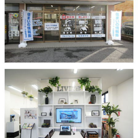
動
産、
リ
フ
ォ
ー
ム
情
報