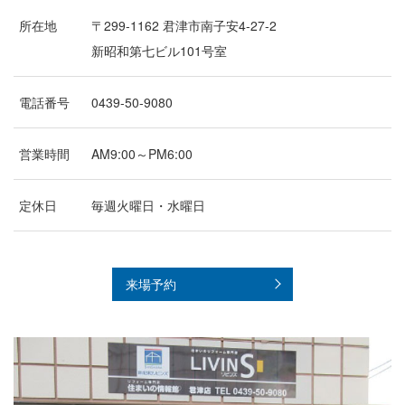
木
所在地
〒299-1162 君津市南子安4-27-2
更
津
新昭和第七ビル101号室
市、
君
津
電話番号
0439-50-9080
市、
袖
ケ
営業時間
AM9:00～PM6:00
浦
市、
市
定休日
毎週火曜日・水曜日
原
市、
富
津
市、
来場予約
館
山
市
エ
リ
ア
の
不