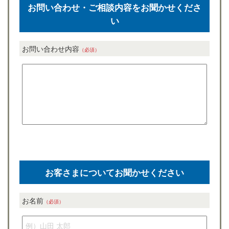
お問い合わせ・ご相談内容をお聞かせくださ
木
更
い
津
市、
君
お問い合わせ内容
（必須）
津
市、
袖
ケ
浦
市、
市
原
市、
富
津
市、
館
お客さまについてお聞かせください
山
市
エ
お名前
リ
（必須）
ア
の
不