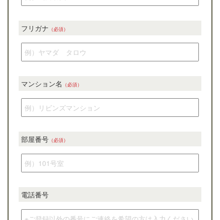
動
産、
リ
フリガナ
（必須）
フ
ォ
ー
ム
情
報
マンション名
（必須）
部屋番号
（必須）
電話番号