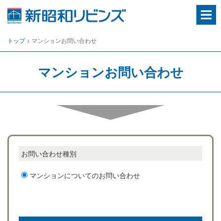
房
総
エ
リ
トップ
>
マンションお問い合わせ
ア
の
住
マンションお問い合わせ
ま
い
や
不
動
産
に
関
わ
る
お問い合わせ種別
総
合
窓
マンションについてのお問い合わせ
口
千
葉
県
の