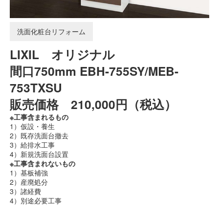
木
更
津
洗面化粧台リフォーム
市、
君
LIXIL オリジナル
津
市、
間口750mm EBH-755SY/MEB-
袖
ケ
753TXSU
浦
市、
販売価格 210,000円（税込）
市
原
※工事含まれるもの
市、
1）仮設・養生
富
2）既存洗面台撤去
津
3）給排水工事
市、
4）新規洗面台設置
館
※工事含まれないもの
山
1）基板補強
市
2）産廃処分
エ
3）諸経費
リ
ア
4）別途必要工事
の
不