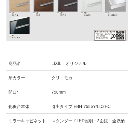
商品名
LIXIL オリジナル
扉カラー
クリエモカ
間口/
750mm
化粧台本体
引出タイプ EBH-755SY/LD2HC
ミラーキャビネット
スタンダードLED照明・3面鏡・全収納