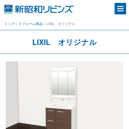
房
総
エ
リ
トップ
>
リフォーム商品
>
LIXIL オリジナル
ア
の
住
LIXIL オリジナル
ま
い
や
不
動
産
に
関
わ
る
総
合
窓
口
千
葉
県
の