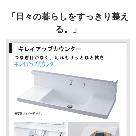
動
産、
「日々の暮らしをすっきり整え
リ
フ
る。」
ォ
ー
ム
情
報